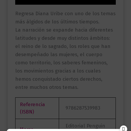
Regresa Diana Uribe con uno de los temas
más álgidos de los últimos tiempos.
La narración se expande hacia diferentes
latitudes y desde muy distintos ámbitos:
el reino de lo sagrado, los roles que han
desempeñado las mujeres, el cuerpo
como territorio, los saberes femeninos,
los movimientos gracias a los cuales
hemos conquistado ciertos derechos,
entre muchos otros temas.
Referencia
9786287539983
(ISBN)
Editorial Penguin
Marca