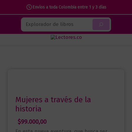
a
Envíos a toda Colombia entre 1 y 3 días
través
Ir
de
Buscar
al
la
contenido
historia
cantidad
Mujeres a través de la
historia
$
99.000,00
En esta nueva aventura, que busca ser