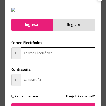
Random House
Páginas
448
Autor
Diana Uribe
Ingresar
Registro
Sello
AGUILAR
Correo Electrónico
Formato
15.5 X 25
Presentación
Tapa Dura
Contraseña
No hay valoraciones aún.
Solo los usuarios registrados que hayan
Remember me
Forgot Password?
comprado este producto pueden hacer
una valoración.