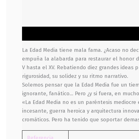
Descripción
Información adicional
Valoraci
La Edad Media tiene mala fama. ¿Acaso no decim
empuña la alabarda para restaurar el honor de
V hasta el XV. Rebatiendo diez grandes ideas
rigurosidad, su solidez y su ritmo narrativo.
Solemos pensar que la Edad Media fue un tiemp
ignorante, fanático… Pero ¿y si fuera, en much
«La Edad Media no es un paréntesis mediocre 
incesante, guerra heroica y arquitectura innov
cromáticos. Pero ha tenido que soportar demas
Referencia