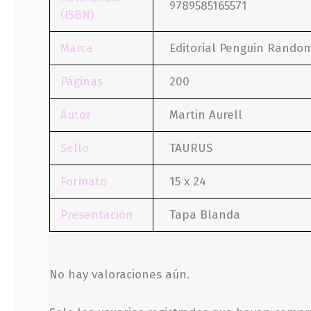
9789585165571
(ISBN)
Marca
Editorial Penguin Rando
Páginas
200
Autor
Martin Aurell
Sello
TAURUS
Formato
15 x 24
Presentación
Tapa Blanda
No hay valoraciones aún.