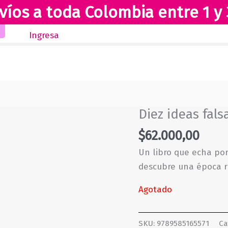
víos a toda Colombia entre 1 y 
Inicio
Novedades
Revista Club Lectores
Ingresa
Diez ideas fal
$
62.000,00
Un libro que echa por
descubre una época ri
Agotado
SKU:
9789585165571
Ca