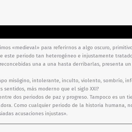
ones (0)
os «medieval» para referirnos a algo oscuro, primitivo 
 este periodo tan heterogéneo e injustamente tratado 
 preconcebidas una a una hasta derribarlas, presenta 
o misógino, intolerante, inculto, violento, sombrío, in
os sentidos, más moderno que el siglo XXI?
entre dos periodos de paz y progreso. Tampoco es un ti
adora. Como cualquier periodo de la historia humana, no
iadas acusaciones injustas».