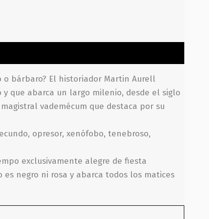
o bárbaro? El historiador Martin Aurell
y que abarca un largo milenio, desde el siglo
un magistral vademécum que destaca por su
fecundo, opresor, xenófobo, tenebroso,
empo exclusivamente alegre de fiesta
 es negro ni rosa y abarca todos los matices