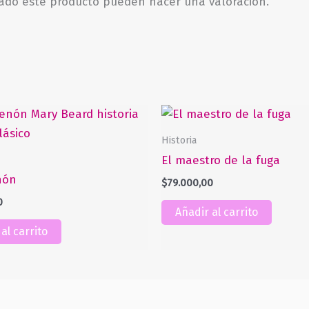
rado este producto pueden hacer una valoración.
Historia
El maestro de la fuga
nón
$
79.000,00
0
Añadir al carrito
al carrito