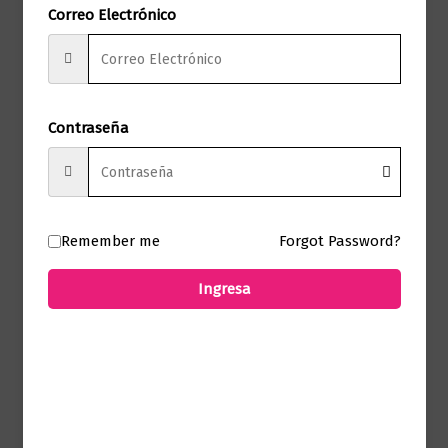
Correo Electrónico
No hay valoraciones aún.
Solo los usuarios registrados que hayan
comprado este producto pueden hacer
Contraseña
una valoración.
Remember me
Forgot Password?
Productos relacionados
Ingresa
Historia
Mujeres a través de la historia
$
99.000,00