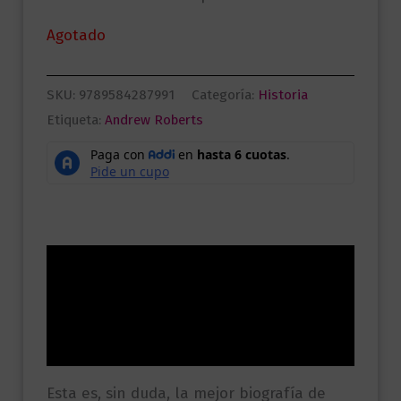
Agotado
SKU:
9789584287991
Categoría:
Historia
Etiqueta:
Andrew Roberts
Descripción
Información adicional
Valoraciones (0)
Esta es, sin duda, la mejor biografía de