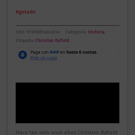
Agotado
SKU:
9789585464834
Categoría:
Historia
Etiqueta:
Christian Byfield
Descripción
Información adicional
Valoraciones (0)
Hace tan solo unos años Christian Byfield