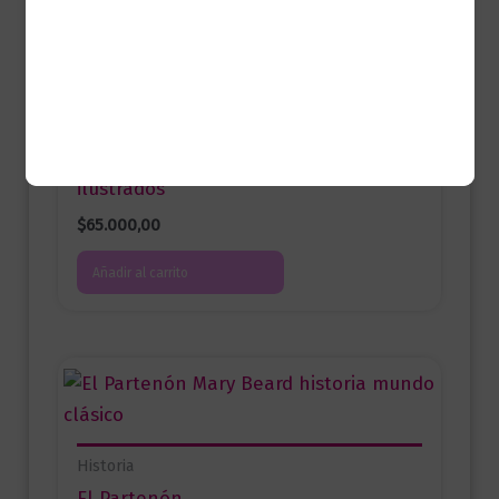
Historia
El sueño europeo en América Latina |
Rafael Núñez y los caudillos
ilustrados
$
65.000,00
Añadir al carrito
Historia
El Partenón