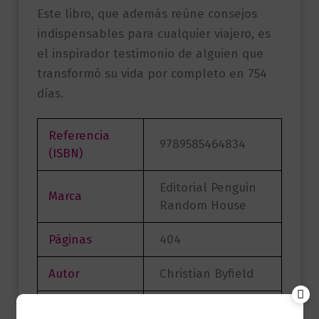
Este libro, que además reúne consejos
indispensables para cualquier viajero, es
el inspirador testimonio de alguien que
transformó su vida por completo en 754
días.
Referencia
9789585464834
(ISBN)
Editorial Penguin
Marca
Random House
Páginas
404
Autor
Christian Byfield
Sello
GRIJALBO