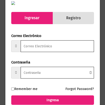
Formato
15.0 X 23.0 X 2.0
Ingresar
Registro
Presentación
Tapa Blanda
Correo Electrónico
No hay valoraciones aún.
Solo los usuarios registrados que hayan
comprado este producto pueden hacer
Contraseña
una valoración.
Remember me
Forgot Password?
Productos relacionados
Ingresa