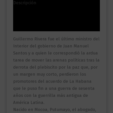
Descripción
Información adicional
Valoraciones (0)
Guillermo Rivera fue el último ministro del
Interior del gobierno de Juan Manuel
Santos y a quien le correspondió la ardua
tarea de mover las arenas políticas tras la
derrota del plebiscito por la paz que, por
un margen muy corto, perdieron los
promotores del acuerdo de La Habana
que le puso fin a una guerra de sesenta
años con la guerrilla más antigua de
América Latina.
Nacido en Mocoa, Putumayo, el abogado,