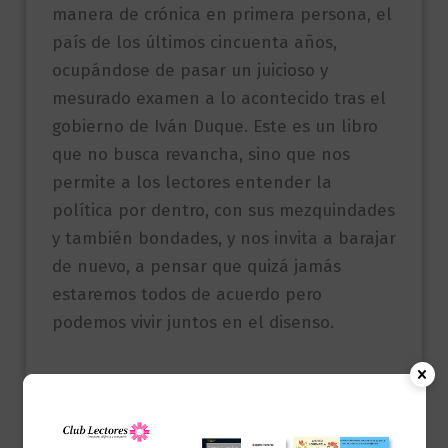
manera de crónica en primera persona, el
país de los últimos cincuenta años,
ocupándose de pasar un juicioso y
mesurado examen a lo acontecido tras el
gobierno de Iván Duque. Este es un libro
que no busca revancha, sino que nos
permite a los lectores entender la
política por dentro, con sus mezquindades
y también bondades, y nos invita a barajar
de nuevo, a pensar que quizá jamás
estaremos todos de acuerdo pero
podemos vivir juntos en el disenso.
Productos relacionados