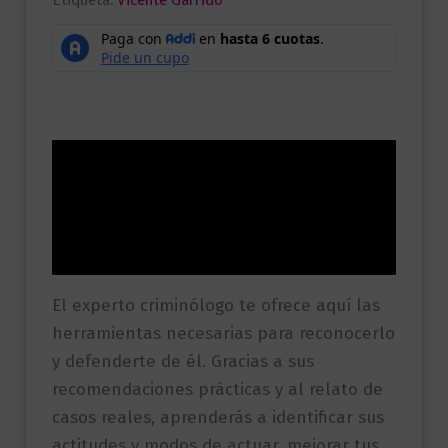
Etiqueta:
Vicente Garrido
Descripción
Información adicional
Valoraciones (0)
El experto criminólogo te ofrece aquí las
herramientas necesarias para reconocerlo
y defenderte de él. Gracias a sus
recomendaciones prácticas y al relato de
casos reales, aprenderás a identificar sus
actitudes y modos de actuar, mejorar tus