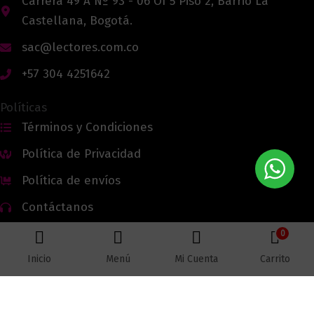
Carrera 49 A Nº 93 - 06 Of 5 Piso 2, Barrio La
Castellana, Bogotá.
sac@lectores.com.co
+57 304 4251642
Políticas
Términos y Condiciones
Política de Privacidad
Política de envíos
Contáctanos
0
Inicio
Menú
Mi Cuenta
Carrito
Todos los derechos reservados © 2026 Lectores.co |
Lectores.co
Bogotá - Colombia