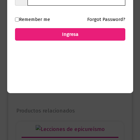
Presentación
Tapa Blanda
Remember me
Forgot Password?
Ingresa
No hay valoraciones aún.
Solo los usuarios registrados que hayan
comprado este producto pueden hacer
una valoración.
Productos relacionados