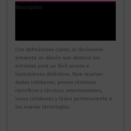
Descripción
Información adicional
Valoraciones (0)
Con definiciones claras, el diccionario
presenta un diseño que destaca las
entradas para un fácil acceso e
ilustraciones didácticas. Para resolver
dudas cotidianas, provee términos
científicos y técnicos, americanismos,
voces cotidianas y léxico perteneciente a
las nuevas tecnologías.