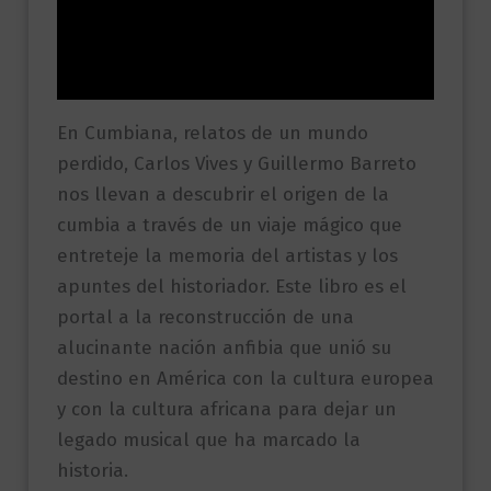
Información adicional
Valoraciones (0)
En Cumbiana, relatos de un mundo
perdido, Carlos Vives y Guillermo Barreto
nos llevan a descubrir el origen de la
cumbia a través de un viaje mágico que
entreteje la memoria del artistas y los
apuntes del historiador. Este libro es el
portal a la reconstrucción de una
alucinante nación anfibia que unió su
destino en América con la cultura europea
y con la cultura africana para dejar un
legado musical que ha marcado la
historia.