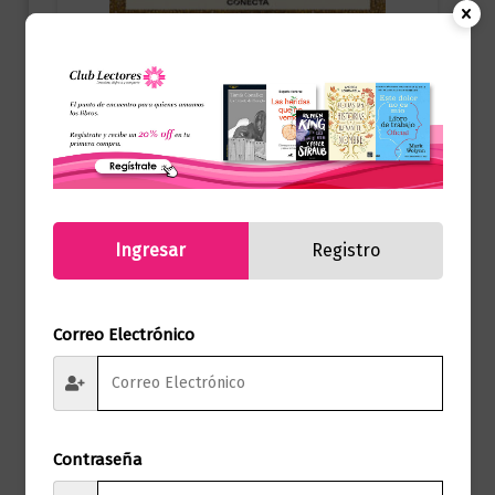
Autor del Mes
Ser justo en un mundo injusto (las 4
virtudes estoicas 3)
$
65.000,00
Añadir al carrito
Ingresar
Registro
Correo Electrónico
Contraseña