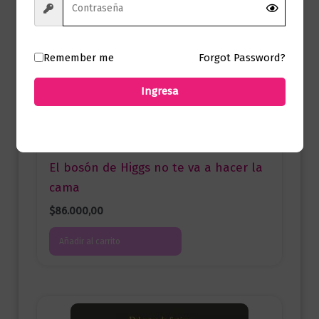
Remember me
Forgot Password?
Ingresa
Ciencia y Conocimiento
El bosón de Higgs no te va a hacer la
cama
$
86.000,00
Añadir al carrito