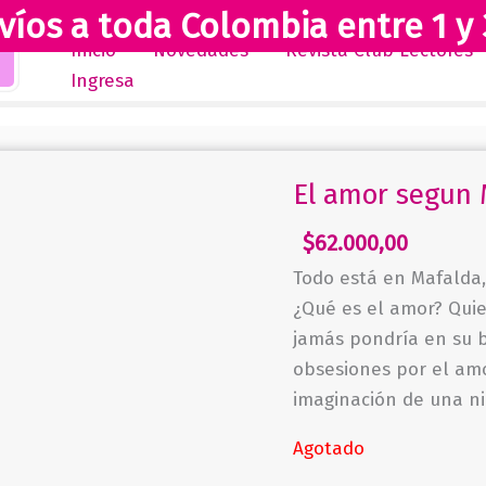
víos a toda Colombia entre 1 y 
Inicio
Novedades
Revista Club Lectores
Ingresa
El amor segun 
$
62.000,00
Todo está en Mafalda,
¿Qué es el amor? Qui
jamás pondría en su b
obsesiones por el am
imaginación de una ni
Agotado