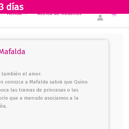
3 días
Tienda
Acerca de nosotros
Mafalda
 también el amor.
en conozca a Mafalda sabrá que Quino
oca las tramas de princesas o las
orío que a menudo asociamos a la
ña.