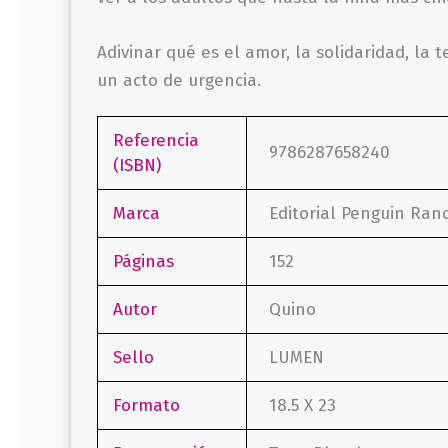
Adivinar qué es el amor, la solidaridad, la
un acto de urgencia.
Referencia
9786287658240
(ISBN)
Marca
Editorial Penguin Ra
Páginas
152
Autor
Quino
Sello
LUMEN
Formato
18.5 X 23