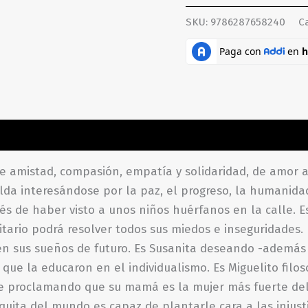
SKU:
9786287658240
C
aciones (0)
amistad, compasión, empatía y solidaridad, de amor al
lda interesándose por la paz, el progreso, la humanid
 de haber visto a unos niños huérfanos en la calle. Es 
litario podrá resolver todos sus miedos e inseguridades.
 sus sueños de futuro. Es Susanita deseando -además 
que la educaron en el individualismo. Es Miguelito filos
Guille proclamando que su mamá es la mujer más fuerte d
quita del mundo es capaz de plantarle cara a las injust