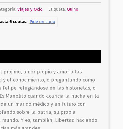
ategoría:
Viajes y Ocio
Etiqueta:
Quino
 prójimo, amor propio y amor a las
ad y el conocimiento, o preguntando cómo
Felipe refugiándose en las historietas, o
 Es Manolito cuando acaricia la hucha en la
de un marido médico y un futuro con
ofando sobre la patria, su propia
el mundo. Y es, también, Libertad haciendo
icias más grandes.