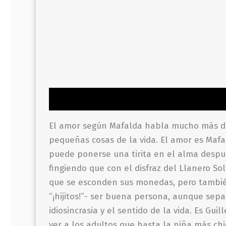
Descripción
Información adicional
Valor
El amor según Mafalda habla mucho más de 
pequeñas cosas de la vida. El amor es Mafa
puede ponerse una tirita en el alma después
fingiendo que con el disfraz del Llanero So
que se esconden sus monedas, pero también
“¡hijitos!”- ser buena persona, aunque sepa 
idiosincrasia y el sentido de la vida. Es 
ver a los adultos que hasta la niña más chi