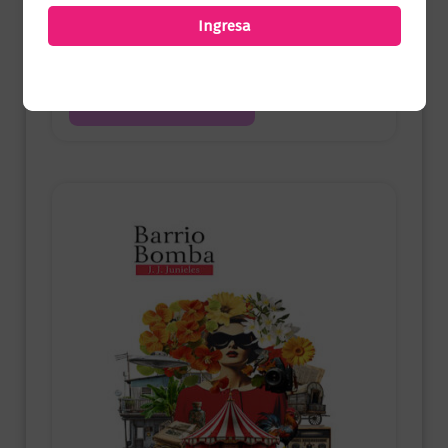
Ofertas
Ingresa
Mandalas simetrías
$
29.900,00
Añadir al carrito