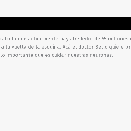
aciones (0)
 calcula que actualmente hay alrededor de 55 millones
, a la vuelta de la esquina. Acá el doctor Bello quiere 
lo importante que es cuidar nuestras neuronas.