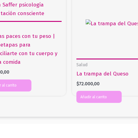
as paces con tu peso |
etapas para
ciliarte con tu cuerpo y
a comida
Salud
00,00
La trampa del Queso
$
72.000,00
 al carrito
Añadir al carrito