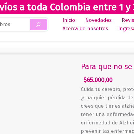
víos a toda Colombia entre 1 y 
Inicio
Novedades
Revi
Acerca de nosotros
Ingres
Para que no se 
$
65.000,00
Cuida tu cerebro, pro
¿Cualquier pérdida de
crees que tienes alzh
tener una enfermedad
enfermedad de Alzhe
prevenir las enferme