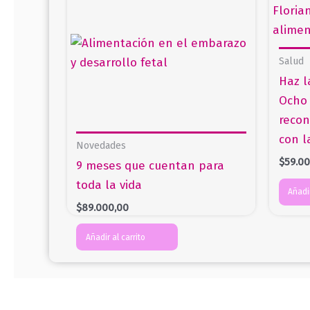
Salud
Haz l
Ocho 
recon
con l
Novedades
$
59.0
9 meses que cuentan para
toda la vida
Añadir
$
89.000,00
Añadir al carrito