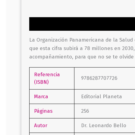
Descripción
Información adicional
Valor
La Organización Panamericana de la Salud
que esta cifra subirá a 78 millones en 2030
acompañamiento, para que no se te olvide 
Referencia
9786287707726
(ISBN)
Marca
Editorial Planeta
Páginas
256
Autor
Dr. Leonardo Bello