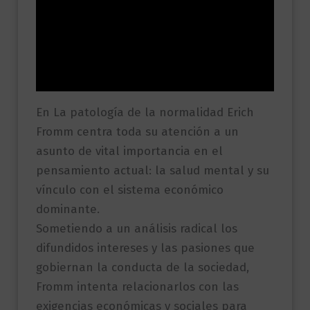
Descripción
Información adicional
Valoraciones (0)
En La patología de la normalidad Erich
Fromm centra toda su atención a un
asunto de vital importancia en el
pensamiento actual: la salud mental y su
vínculo con el sistema económico
dominante.
Sometiendo a un análisis radical los
difundidos intereses y las pasiones que
gobiernan la conducta de la sociedad,
Fromm intenta relacionarlos con las
exigencias económicas y sociales para