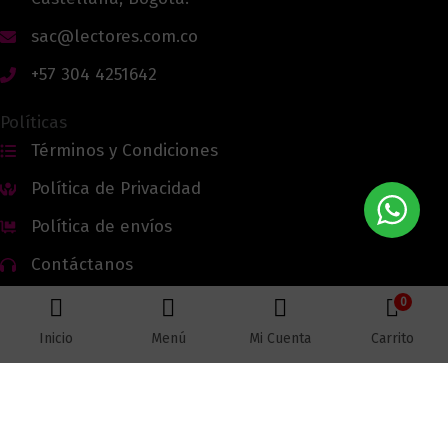
sac@lectores.com.co
+57 304 4251642
Políticas
Términos y Condiciones
Política de Privacidad
Política de envíos
Contáctanos
0
Inicio
Menú
Mi Cuenta
Carrito
Todos los derechos reservados © 2026 Lectores.co |
Lectores.co
Bogotá - Colombia