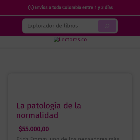
Envíos a toda Colombia entre 1 y 3 días
Ir
Buscar
al
contenido
La patología de la
normalidad
$
55.000,00
Erich Fromm, uno de los pensadores más