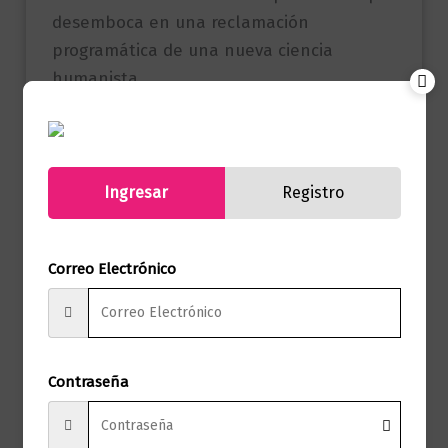
desemboca en una reclamación
programática de una nueva ciencia
humanista.
Referencia
9786287596368
(ISBN)
Ingresar
Registro
Marca
Editorial Planeta
Páginas
200
Correo Electrónico
Autor
Erich Fromm
Sello
Ediciones Paidós
Contraseña
Formato
13.5 x 21