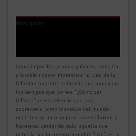
Descripción
Información adicional
Valoraciones (0)
Como imposible y como quimera, como fin
y también como imperativo, la idea de la
felicidad nos interpela más que nunca en
los tiempos que corren. “¿Cómo ser
felices?”, esa sentencia que nos
sobrevuela como mandato del mundo
moderno se impuso para encandilarnos y
hacernos perder de vista aquella que
debería ser la pregunta nodal: “¿Qué es la