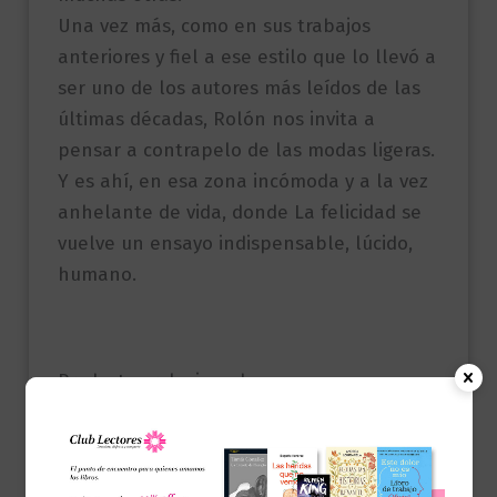
Una vez más, como en sus trabajos
anteriores y fiel a ese estilo que lo llevó a
ser uno de los autores más leídos de las
últimas décadas, Rolón nos invita a
pensar a contrapelo de las modas ligeras.
Y es ahí, en esa zona incómoda y a la vez
anhelante de vida, donde La felicidad se
vuelve un ensayo indispensable, lúcido,
humano.
Productos relacionados