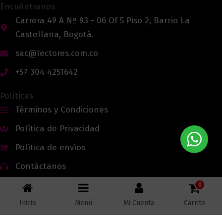
Encuéntranos
Carrera 49 A Nº 93 - 06 Of 5 Piso 2, Barrio La
Castellana, Bogotá.
sac@lectores.com.co
+57 304 4251642
Políticas
Términos y Condiciones
Política de Privacidad
Política de envíos
Contáctanos
0
Inicio
Menú
Mi Cuenta
Carrito
Todos los derechos reservados © 2026 Lectores.co |