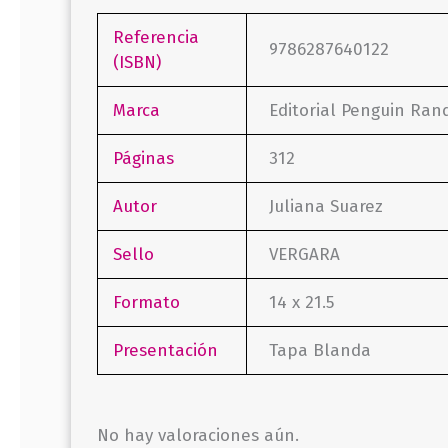
Referencia
9786287640122
(ISBN)
Marca
Editorial Penguin Ra
Páginas
312
Autor
Juliana Suarez
Sello
VERGARA
Formato
14 x 21.5
Presentación
Tapa Blanda
No hay valoraciones aún.