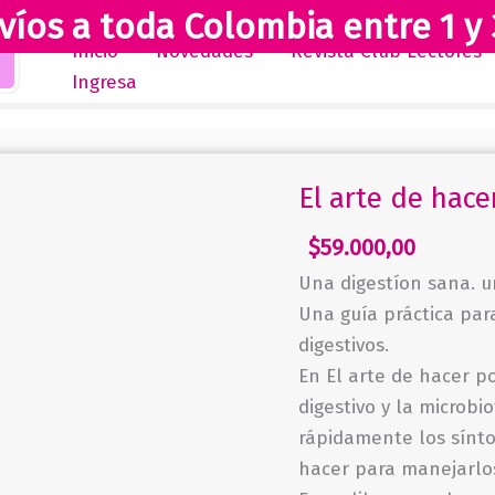
víos a toda Colombia entre 1 y 
Inicio
Novedades
Revista Club Lectores
Ingresa
El arte de hace
$
59.000,00
Una digestíon sana. un
Una guía práctica par
digestivos.
En El arte de hacer p
digestivo y la microb
rápidamente los sínt
hacer para manejarlo