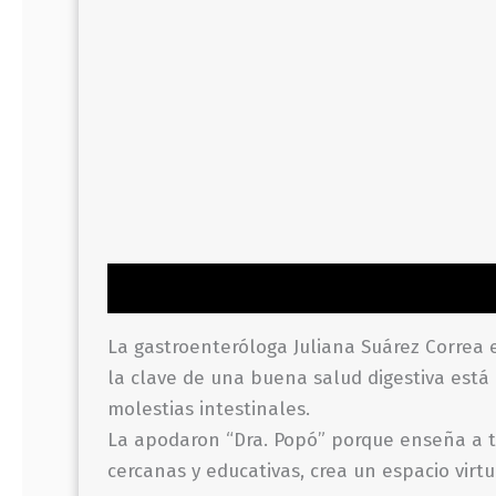
Descripción
Información adicional
Valor
La gastroenteróloga Juliana Suárez Correa e
la clave de una buena salud digestiva está
molestias intestinales.
La apodaron “Dra. Popó” porque enseña a tra
cercanas y educativas, crea un espacio vir