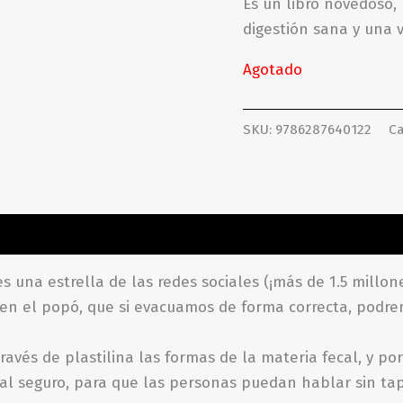
Es un libro novedoso,
digestión sana y una vi
Agotado
SKU:
9786287640122
Ca
aciones (0)
s una estrella de las redes sociales (¡más de 1.5 millon
 en el popó, que si evacuamos de forma correcta, podre
vés de plastilina las formas de la materia fecal, y por
tual seguro, para que las personas puedan hablar sin ta