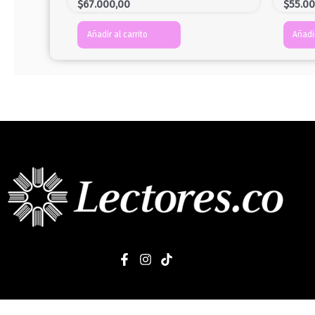
$
67.000,00
$
55.0
Añadir al carrito
Añadir