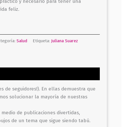
 práctico y necesario para tener una
da feliz.
tegoría:
Salud
Etiqueta:
Juliana Suarez
es de seguidores!). En ellas demuestra que
mos solucionar la mayoría de nuestras
 medio de publicaciones divertidas,
pujos de un tema que sigue siendo tabú.