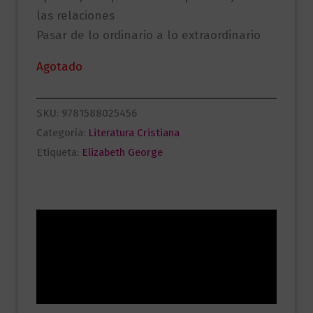
las relaciones
Pasar de lo ordinario a lo extraordinario
Agotado
SKU:
9781588025456
Categoría:
Literatura Cristiana
Etiqueta:
Elizabeth George
Descripción
Información adicional
Valoraciones (0)