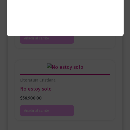
Literatura Cristiana
Los 5 lenguajes del amor
$
57.900,00
Añadir al carrito
Literatura Cristiana
No estoy solo
$
56.900,00
Añadir al carrito