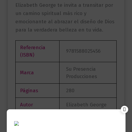
Elizabeth George te invita a transitar por
un camino spiritual más rico y
emocionante al abrazar el diseño de Dios
para la verdadera belleza en tu vida.
Referencia
9781588025456
(ISBN)
Su Presencia
Marca
Producciones
Páginas
280
Autor
Elizabeth George
Sello
Su Presencia