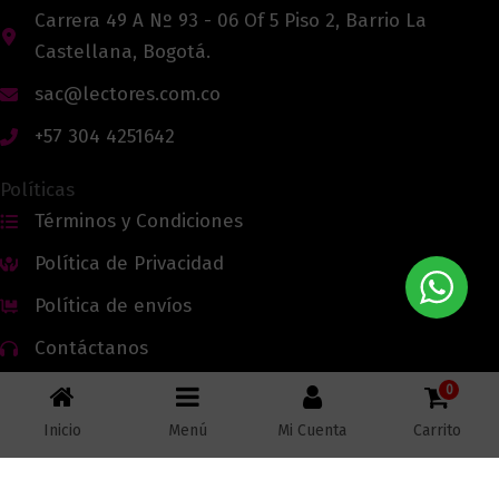
Carrera 49 A Nº 93 - 06 Of 5 Piso 2, Barrio La
Castellana, Bogotá.
sac@lectores.com.co
+57 304 4251642
Políticas
Términos y Condiciones
Política de Privacidad
Política de envíos
Contáctanos
0
Inicio
Menú
Mi Cuenta
Carrito
Todos los derechos reservados © 2026 Lectores.co |
Lectores.co
Bogotá - Colombia