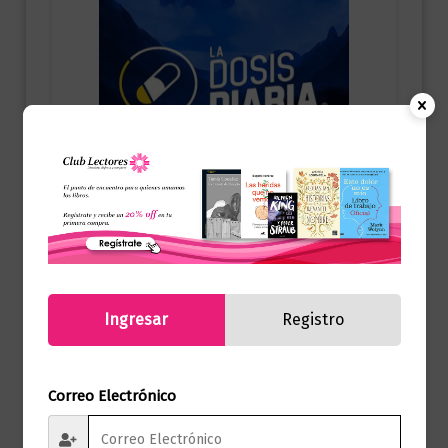
Espiritualidad
Ingresar
Registro
La Dosis Diaria | El Alimento Que Tu
Alma Necesita
$
75.000,00
Correo Electrónico
Añadir al carrito