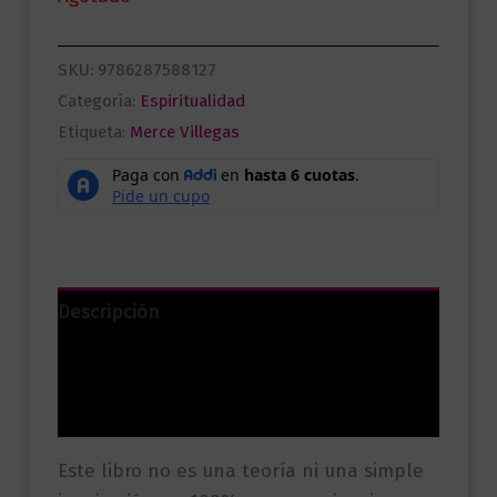
SKU:
9786287588127
Categoría:
Espiritualidad
Etiqueta:
Merce Villegas
Descripción
Información adicional
Valoraciones (0)
Este libro no es una teoría ni una simple