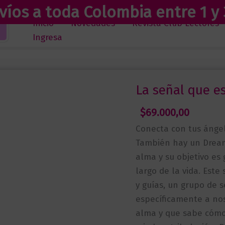
víos a toda Colombia entre 1 y 
Inicio
Novedades
Revista Club Lectores
Ingresa
La señal que e
$
69.000,00
Conecta con tus ángel
También hay un Dream
alma y su objetivo es
largo de la vida. Est
y guías, un grupo de 
específicamente a nos
alma y que sabe cóm