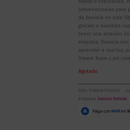
miedo o tribulación. 
sobrenaturales para 
da Daniela en este li
gracias a nuestras c
tener una relación ún
empatía, Daniela nos
aprender a usarlos, p
Dream Team y así cump
Agotado
SKU:
9786287707832
Ca
Etiqueta:
Daniela Beltrán