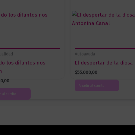
ualidad
Autoayuda
o los difuntos nos
El despertar de la diosa
n
$
55.000,00
00,00
Añadir al carrito
 al carrito