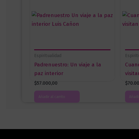
Espiritualidad
Espirit
Padrenuestro: Un viaje a la
Cuand
paz interior
visita
$
57.000,00
$
70.0
Añadir al carrito
Añadir