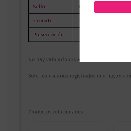
Sello
Diana
Formato
15 x 23
Presentación
Tapa Blanda
No hay valoraciones aún.
Solo los usuarios registrados que hayan c
Productos relacionados