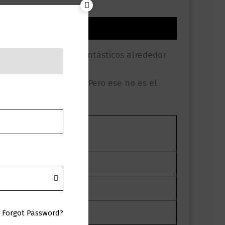
abido muchos seres fantásticos alrededor
 dones particulares. Pero ese no es el
Forgot Password?