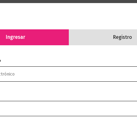
aciones (0)
 entender que nunca has estado solo, que siempre ha h
Ingresar
Registro
especial y para poder cumplirla nos son entregados unos
o