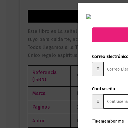
Descripción
Información adicional
Valor
Este libro es La señal que esperabas para
tuyo para cuidarte, aconsejarte y ayudarte.
Todos llegamos a la Tierra con una misión 
único regalo espiritual que nos dan.
Correo Electrónic
Referencia
9786287707832
(ISBN)
Contraseña
Marca
Editorial Planeta
Páginas
256
Autor
Daniela Beltrán
Remember me