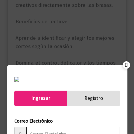
creativos directamente sobre las brasas.
Beneficios de lectura:
Aprende a identificar y elegir los mejores
cortes según la ocasión.
Domina el control del calor y los tiempos
de cocción para resultados perfectos.
Referencia
9789962047490
(ISBN)
Ingresar
Registro
Marca
Lexus Editores
Correo Electrónico
Páginas
240