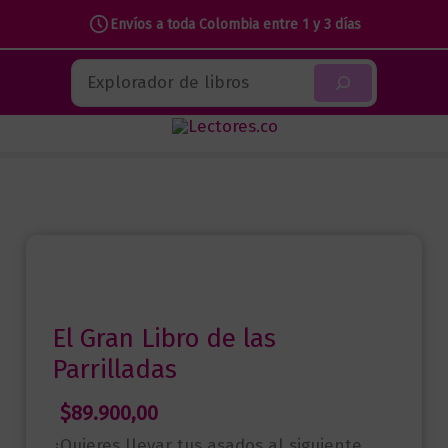
Gran
Envíos a toda Colombia entre 1 y 3 días
Libro
Ir
de
Buscar
al
las
contenido
Parrilladas
cantidad
El Gran Libro de las
Parrilladas
$
89.900,00
¿Quieres llevar tus asados al siguiente