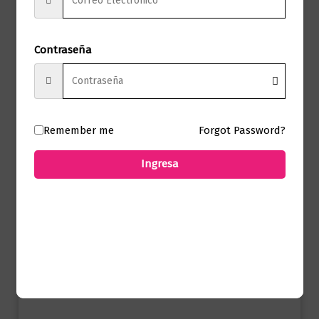
Autor
Varios Autores
Sello
Lexus
Contraseña
Formato
19.5 X 26.5
Presentación
Tapa Dura
Remember me
Forgot Password?
Ingresa
No hay valoraciones aún.
Solo los usuarios registrados que hayan
comprado este producto pueden hacer
una valoración.