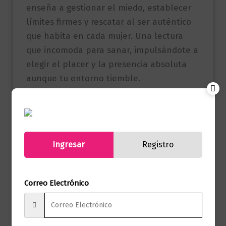
enseña a gestionar el miedo, establecer
límites firmes y rescatar al ser auténtico
que habita en cada mujer. Una lectura
que incomoda para sanar, impulsándote a
elegir el placer y la presencia absoluta
aunque tu entorno tiemble.
Referencia
9786287879010
(ISBN)
Ingresar
Registro
Marca
Editorial Planeta
Páginas
192
Correo Electrónico
Autor
Laura Romero
Sello
Diana