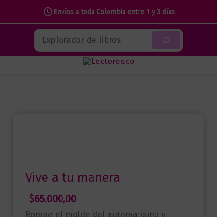
tu
Envíos a toda Colombia entre 1 y 3 días
manera
Ir
Buscar
cantidad
al
contenido
Vive a tu manera
$
65.000,00
Rompe el molde del automatismo y