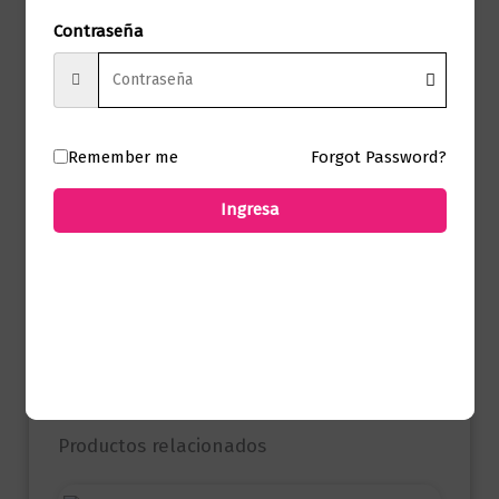
Contraseña
Formato
15 x 23
Presentación
Tapa Blanda
Remember me
Forgot Password?
No hay valoraciones aún.
Ingresa
Solo los usuarios registrados que hayan
comprado este producto pueden hacer
una valoración.
Productos relacionados