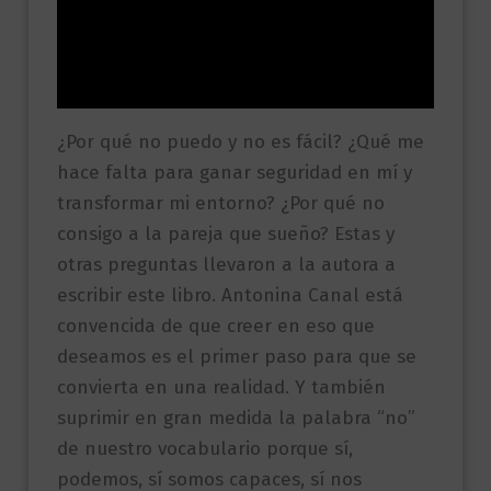
Información adicional
Valoraciones (0)
¿Por qué no puedo y no es fácil? ¿Qué me
hace falta para ganar seguridad en mí y
transformar mi entorno? ¿Por qué no
consigo a la pareja que sueño? Estas y
otras preguntas llevaron a la autora a
escribir este libro. Antonina Canal está
convencida de que creer en eso que
deseamos es el primer paso para que se
convierta en una realidad. Y también
suprimir en gran medida la palabra “no”
de nuestro vocabulario porque sí,
podemos, sí somos capaces, sí nos