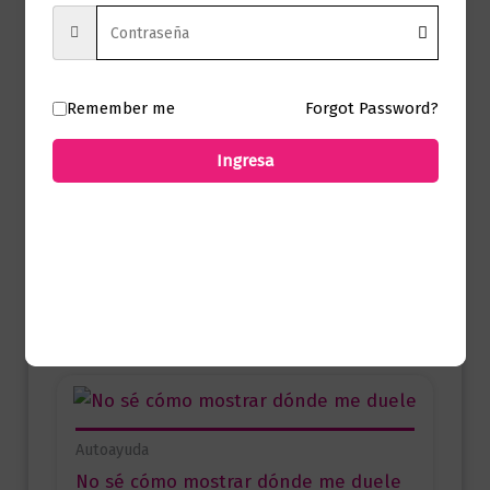
Productos relacionados
Remember me
Forgot Password?
Autoayuda
Ingresa
Hábitos atómicos. Edición especial
tapa dura
$
119.000,00
Añadir al carrito
Autoayuda
No sé cómo mostrar dónde me duele