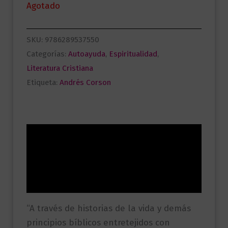
Agotado
SKU:
9786289537550
Categorías:
Autoayuda
,
Espiritualidad
,
Literatura Cristiana
Etiqueta:
Andrés Corson
Descripción
Información adicional
Valoraciones (0)
“A través de historias de la vida y demás
principios bíblicos entretejidos con