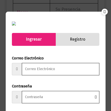
Su Presencia
Marca
Producciones
Páginas
328
Autor
Andrés Corson
Ingresar
Registro
Su Presencia
Sello
Producciones
Correo Electrónico
Formato
14 x 21
Presentación
Tapa Blanda
Contraseña
No hay valoraciones aún.