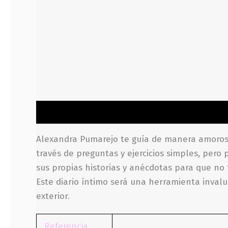
Descripción
Información adicional
Valoraci
Alexandra Pumarejo te guía de manera amorosa 
través de preguntas y ejercicios simples, per
sus propias historias y anécdotas para que no
Este diario íntimo será una herramienta inval
exterior.
Referencia