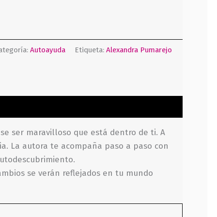
ategoría:
Autoayuda
Etiqueta:
Alexandra Pumarejo
 ser maravilloso que está dentro de ti. A
ncia. La autora te acompaña paso a paso con
autodescubrimiento.
cambios se verán reflejados en tu mundo