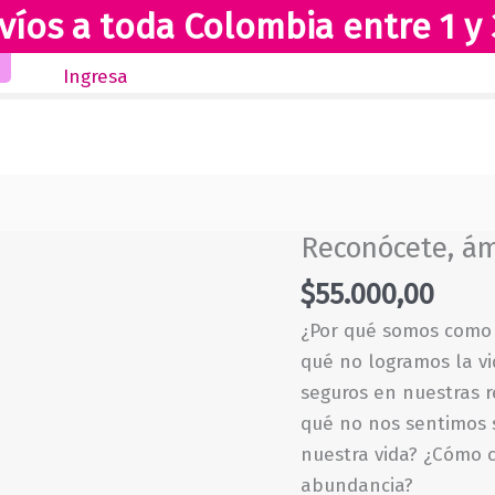
víos a toda Colombia entre 1 y 
Inicio
Novedades
Revista Club Lectores
Ingresa
Reconócete, ám
$
55.000,00
¿Por qué somos como
qué no logramos la v
seguros en nuestras r
qué no nos sentimos 
nuestra vida? ¿Cómo 
abundancia?