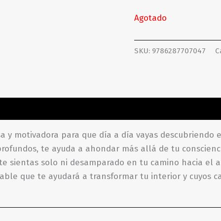
Agotado
SKU:
9786287707047
C
ones (0)
y motivadora para que día a día vayas descubriendo ese
o profundos, te ayuda a ahondar más allá de tu conscie
 te sientas solo ni desamparado en tu camino hacia el 
uable que te ayudará a transformar tu interior y cuyos 