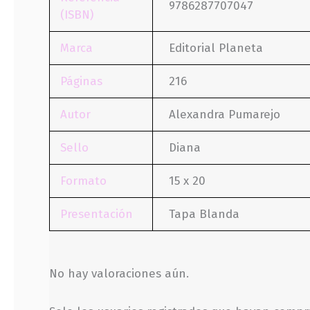
9786287707047
(ISBN)
Marca
Editorial Planeta
Páginas
216
Autor
Alexandra Pumarejo
Sello
Diana
Formato
15 x 20
Presentación
Tapa Blanda
No hay valoraciones aún.