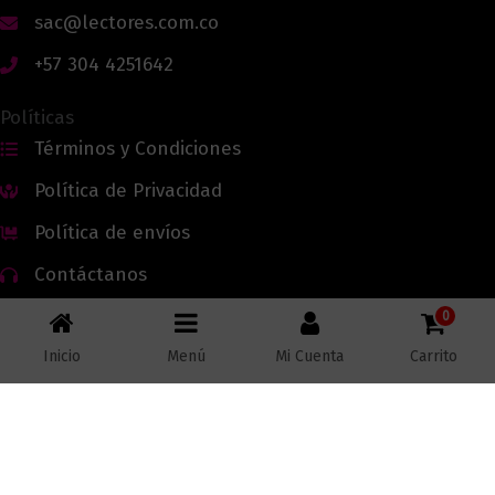
sac@lectores.com.co
+57 304 4251642
Políticas
Términos y Condiciones
Política de Privacidad
Política de envíos
Contáctanos
0
Inicio
Menú
Mi Cuenta
Carrito
Todos los derechos reservados © 2026 Lectores.co |
Lectores.co
Bogotá - Colombia