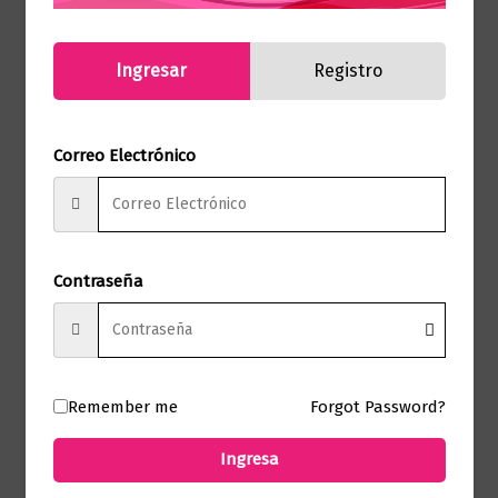
ilustraciones y un discurso amable y
cercano para facilitar la comprensión de
Ingresar
Registro
los conceptos.
-Ejercicios prácticos y sencillos para
reflexionar sobre todas las partes que
Correo Electrónico
forman tu yo (incluso aquellas que menos
te gustan), reconectar con ellas y
abrazarte como mereces.
Contraseña
Productos relacionados
Remember me
Forgot Password?
Autoayuda
Ingresa
Erase esta vez