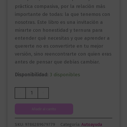
práctica compasiva, por la relación más
importante de todas: la que tenemos con
nosotras. Este libro es una invitación a
mirarte con honestidad y ternura para
entender qué necesitas y que aprender a
quererte no es convertirte en tu mejor
versión, sino reencontrarte con quien eras
antes de pensar que debías cambiar.
Disponibilidad:
3 disponibles
No
-
+
hay
nada
Añadir al carrito
malo
en
SKU:
9786289679779
Categoría:
Autoayuda