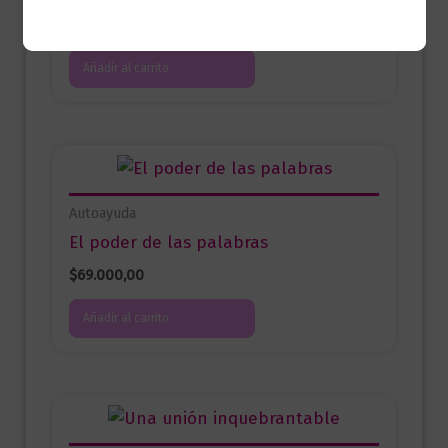
$
58.000,00
Añadir al carrito
Autoayuda
El poder de las palabras
$
69.000,00
Añadir al carrito