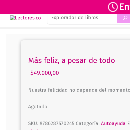
En
Buscar
Ir
al
contenido
Más feliz, a pesar de todo
$
49.000,00
Nuestra felicidad no depende del momento
Agotado
SKU:
9786287570245
Categoría:
Autoayuda
E