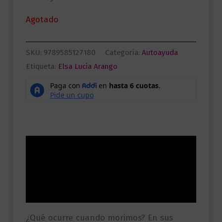
Agotado
SKU:
9789585127180
Categoría:
Autoayuda
Etiqueta:
Elsa Lucía Arango
Descripción
Información adicional
Valoraciones (0)
¿Qué ocurre cuando morimos? En sus