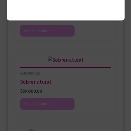
Autor del Mes
La llamada del coraje
$
65.000,00
Añadir al carrito
Autoayuda
Sobrenatural
$
59.000,00
Añadir al carrito