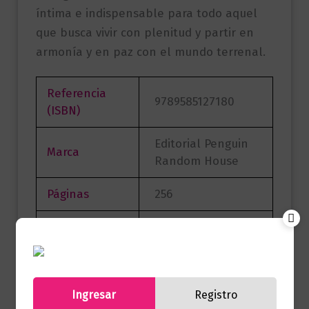
íntima e indispensable para todo aquel
que busca vivir con plenitud y partir en
armonía y en paz con el mundo terrenal.
Referencia
9789585127180
(ISBN)
Editorial Penguin
Marca
Random House
Páginas
256
Autor
Elsa Lucía Arango
Sello
GRIJALBO
Formato
15.0 X 23.0 X 1.5
Ingresar
Registro