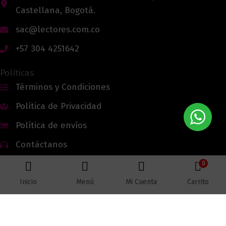
Castellana, Bogotá.
sac@lectores.com.co
+57 304 4251642
Políticas
Términos y Condiciones
Política de Privacidad
Política de envíos
Contáctanos
0
Inicio
Menú
Mi Cuenta
Carrito
Todos los derechos reservados © 2026 Lectores.co |
Lectores.co
Bogotá - Colombia