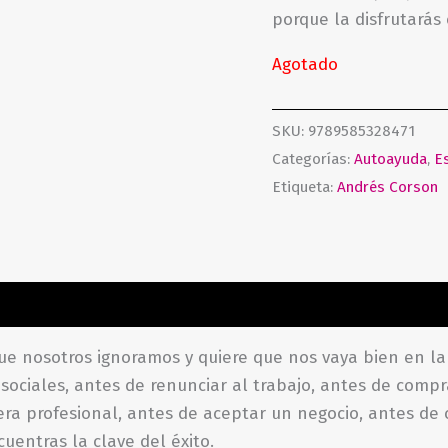
porque la disfrutará
Agotado
SKU:
9789585328471
Categorías:
Autoayuda
,
Es
Etiqueta:
Andrés Corson
ones (0)
ue nosotros ignoramos y quiere que nos vaya bien en la 
sociales, antes de renunciar al trabajo, antes de comp
rera profesional, antes de aceptar un negocio, antes de 
uentras la clave del éxito.