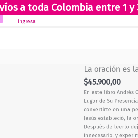
víos a toda Colombia entre 1 y 
Inicio
Novedades
Revista Club Lectores
Ingresa
La oración es l
$
45.900,00
En este libro Andrés 
Lugar de Su Presenci
convertirte en una p
Jesús estableció, la o
Después de leerlo dej
innecesario, y experi