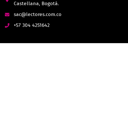
Castellana, Bogotá.
sac@lectores.com.co
+57 304 4251642
derechos reservados © 2026 Lectores.co |
Lectores.co
Bogotá