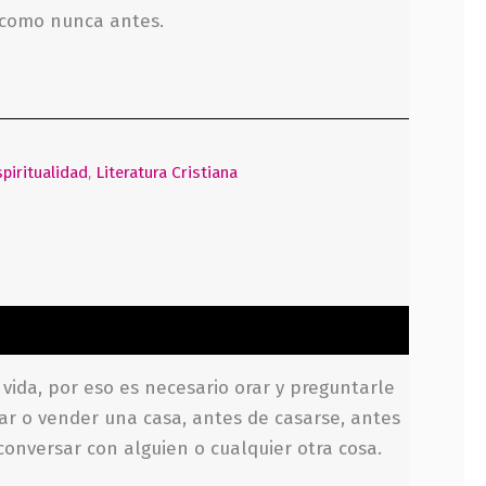
s como nunca antes.
piritualidad
,
Literatura Cristiana
vida, por eso es necesario orar y preguntarle
rar o vender una casa, antes de casarse, antes
conversar con alguien o cualquier otra cosa.