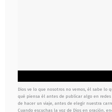
Descripción
Información adicional
Valoraci
Dios ve lo que nosotros no vemos, él sabe lo q
qué piensa él antes de publicar algo en redes 
de hacer un viaje, antes de elegir nuestra car
Cuando escuchas la voz de Dios en oración, enc