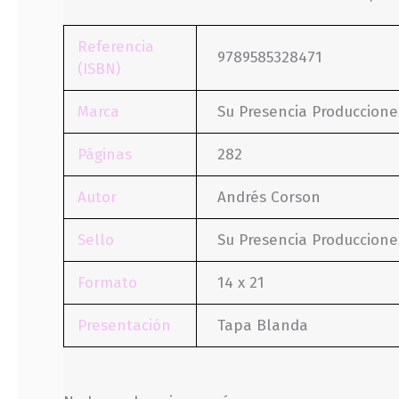
Referencia
9789585328471
(ISBN)
Marca
Su Presencia Produccione
Páginas
282
Autor
Andrés Corson
Sello
Su Presencia Produccione
Formato
14 x 21
Presentación
Tapa Blanda