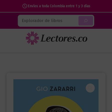
Envíos a toda Colombia entre 1 y 3 días
Ir
Buscar
al
contenido