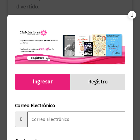
divertido.
El fin de la ansiedades uno de los libros
mejor valorados sobre este tema en
internet, se ha posicionado en numerosas
ocasiones entre los libros más vendidos
de Amazony es recomendado en revistas
web de psicología y estilo de vida. Su
autor, Gio Zararri, a través de su propia
Ingresar
Registro
experiencia con la enfermedad, nos
ayudará a cambiar el modo de entender y
superar uno de los problemas
Correo Electrónico
psicológicos más extendidos en nuestra
época. Desde la cercanía y el humor,
Zararri nos enseña que la ansiedad
siempre llega debido a la necesidad