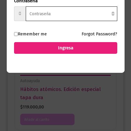
Contraseña
inminente de realizar un cambio: el
nuestro.
Remember me
Forgot Password?
Productos relacionados
Ingresa
Autoayuda
Hábitos atómicos. Edición especial
tapa dura
$
119.000,00
Añadir al carrito