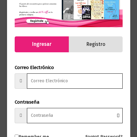
colombiana Antonina Canal compendia
sus herramientas espirituales para activar
la plenitud. Su método facilita el
reconocimiento de tu poder interior y la
armonización corporal.
Ingresar
Registro
Herramientas: Guías de chakras,
alimentación y alineación lunar.
Correo Electrónico
Ideal para: Mujeres enfocadas en el
bienestar y el amor propio.
Contraseña
Temas: Energía femenina, arquetipos,
sanación integral.
Remember me
Forgot Password?