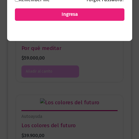
Productos relacionados
Ingresa
Autoayuda
Por qué meditar
$
59.000,00
Añadir al carrito
Autoayuda
Los colores del futuro
$
39.900,00