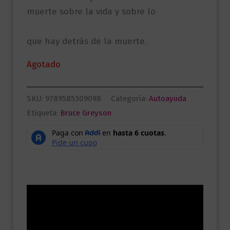
muerte sobre la vida y sobre lo
que hay detrás de la muerte.
Agotado
SKU:
9789585309098
Categoría:
Autoayuda
Etiqueta:
Bruce Greyson
Descripción
Información adicional