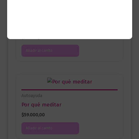
Autoayuda
Una unión inquebrantable
$
35.000,00
Añadir al carrito
Autoayuda
Por qué meditar
$
59.000,00
Añadir al carrito