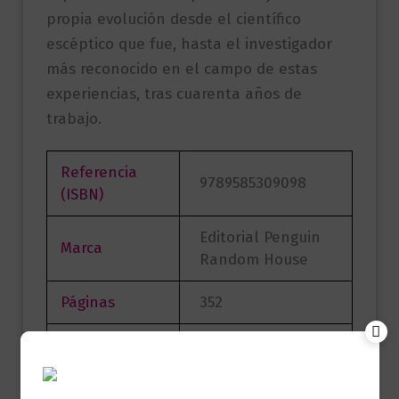
propia evolución desde el científico
escéptico que fue, hasta el investigador
más reconocido en el campo de estas
experiencias, tras cuarenta años de
trabajo.
Referencia
9789585309098
(ISBN)
Editorial Penguin
Marca
Random House
Páginas
352
Autor
Bruce Greyson
Sello
VERGARA