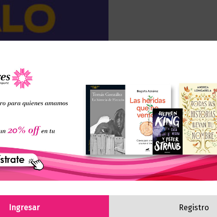
aciones (0)
ciclo interminable de autolimitación? ¿Te has saboteado
? No te preocupes: en ti reside el potencial para supe
tu mente y cómo puedes reprogramarla para el éxito y 
Ingresar
Registro
de la neurociencia afectiva, para entender cómo tu cere