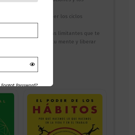
nocimiento para romper los ciclos
 desafiar las creencias limitantes que te
ia, para reprogramar tu mente y liberar
Forgot Password?