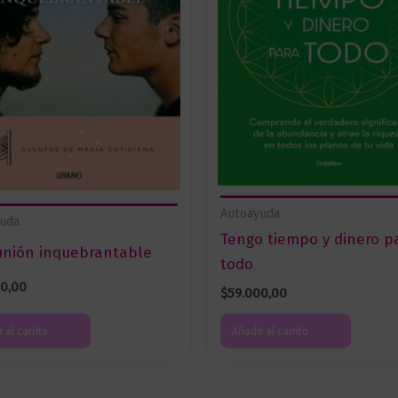
Autoayuda
uda
Tengo tiempo y dinero p
nión inquebrantable
todo
00,00
$
59.000,00
 al carrito
Añadir al carrito