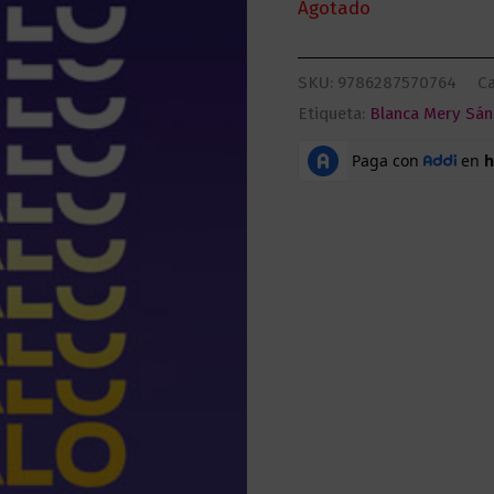
Agotado
SKU:
9786287570764
Ca
Etiqueta:
Blanca Mery Sán