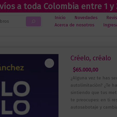
víos a toda Colombia entre 1 y 
Inicio
Novedades
Revi
Acerca de nosotros
Ingres
Créelo, créalo
$
65.000,00
¿Alguna vez te has se
autolimitación? ¿Te h
sintiendo que tus me
te preocupes: en ti re
autosabotaje y cambiar