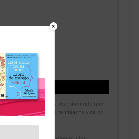
 a ti mismo una y otra vez, sintiendo que
rar ese autosabotaje y cambiar tu vida de
la felicidad.
bro responde a las emociones y los