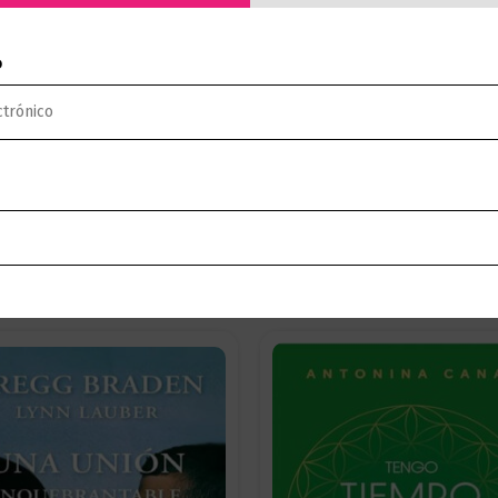
as moldean tu realidad, y cómo puedes utilizar este co
o
ades ilimitadas.
to y empoderamiento en el que aprenderás a reconocer y
orarás técnicas y estrategias, respaldadas por la cienc
Ingresa