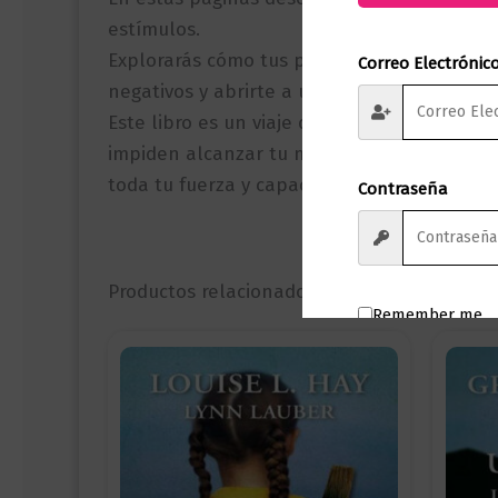
estímulos.
Explorarás cómo tus pensamientos y creenci
Correo Electrónic
negativos y abrirte a un mundo de posibilid
Este libro es un viaje de autodescubrimien
impiden alcanzar tu máximo potencial y expl
toda tu fuerza y capacidad.
Contraseña
Productos relacionados
Remember me