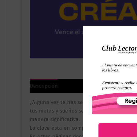
Descripción
Información adicional
Valor
¿Alguna vez te has sentido atrapado en un 
tus metas y sueños se escapan de tus manos
manera significativa.
La clave está en comprender cómo funciona 
En estas páginas descubrirás los secretos 