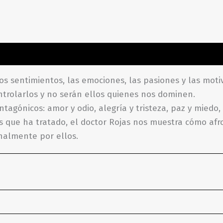
ones (0)
 los sentimientos, las emociones, las pasiones y las mot
trolarlos y no serán ellos quienes nos dominen.
agónicos: amor y odio, alegría y tristeza, paz y miedo,
s que ha tratado, el doctor Rojas nos muestra cómo afro
onalmente por ellos.