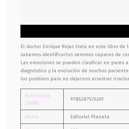
Descripción
Información adicional
Valoraci
El doctor Enrique Rojas trata en este libro de
sabemos identificarlos seremos capaces de con
Las emociones se pueden clasificar en pares ant
diagnóstico y la evolución de muchos paciente
los positivos para no dejarnos arrastrar irraci
Referencia
9786287576261
(ISBN)
Marca
Editorial Planeta