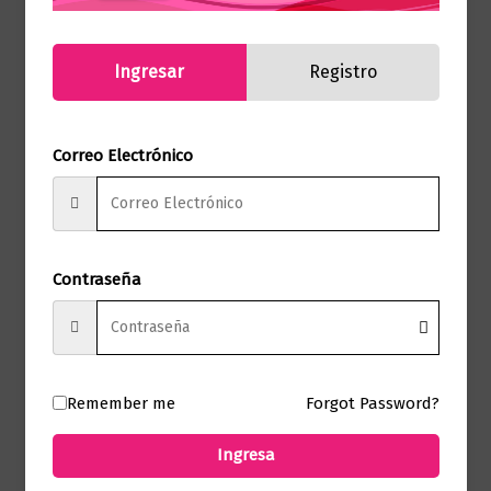
9786287844452
(ISBN)
Marca
Editorial Planeta
Ingresar
Registro
Páginas
288
Correo Electrónico
Germán Castro
Autor
Caycedo
Sello
Booket
Contraseña
Formato
12.5 x 19
Presentación
Tapa Dura
Remember me
Forgot Password?
No hay valoraciones aún.
Ingresa