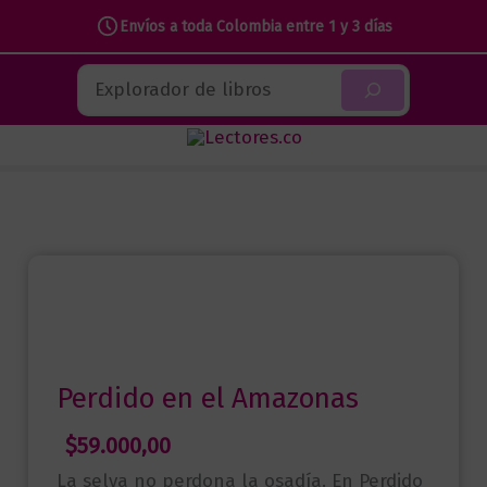
en
Envíos a toda Colombia entre 1 y 3 días
el
Ir
Amazonas
Buscar
al
cantidad
contenido
Perdido en el Amazonas
$
59.000,00
La selva no perdona la osadía. En Perdido