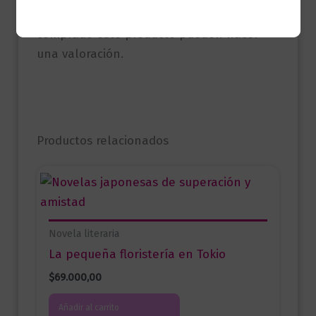
Solo los usuarios registrados que hayan
comprado este producto pueden hacer
una valoración.
Productos relacionados
Novela literaria
La pequeña floristería en Tokio
$
69.000,00
Añadir al carrito