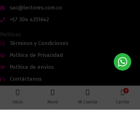
sac@lectores.com.co
+57 304 4251642
Políticas
Términos y Condiciones
Política de Privacidad
Política de envíos
Contáctanos
0
Inicio
Menú
Mi Cuenta
Carrito
Todos los derechos reservados © 2026 Lectores.co |
Lectores.co
Bogotá - Colombia