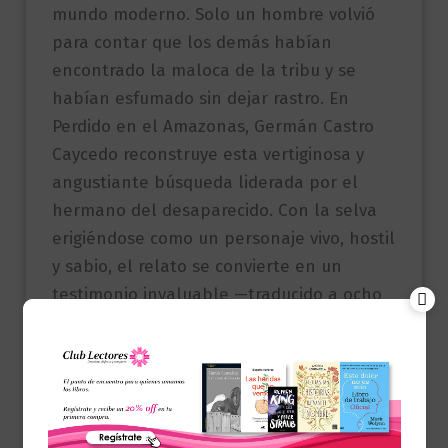
mundo moderno. Solo un hombre volvió
para contar que los demás habían
encontrado la maloca de la tribu y se
habían esfumado sin dejar rastro. En
Perdido en el Amazonas, Germán Castro
Caycedo reconstruye esta vertiginosa y
angustiante búsqueda liderada por el
hermano del desaparecido. Con la selva
erigiéndose como un personaje vivo, hostil
y sabio, el relato se convierte en un
testimonio invaluable —traducido a ocho
idiomas— que incluye mapas de las rutas
y fotografías reales de los protagonistas y
de los miembros de la comunidad nativa.
Referencia