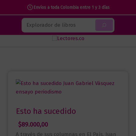
ha
Envíos a toda Colombia entre 1 y 3 días
sucedido
Ir
cantidad
Buscar
al
contenido
Esto ha sucedido
$
89.000,00
A través de sus columnas en El País, Juan