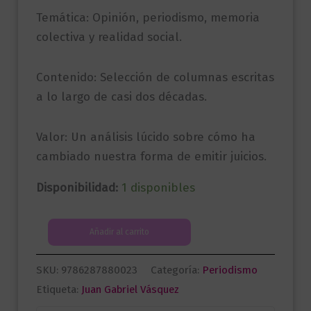
Temática: Opinión, periodismo, memoria
colectiva y realidad social.
Contenido: Selección de columnas escritas
a lo largo de casi dos décadas.
Valor: Un análisis lúcido sobre cómo ha
cambiado nuestra forma de emitir juicios.
Disponibilidad:
1 disponibles
Esto
Añadir al carrito
ha
sucedido
SKU:
9786287880023
Categoría:
Periodismo
cantidad
Etiqueta:
Juan Gabriel Vásquez