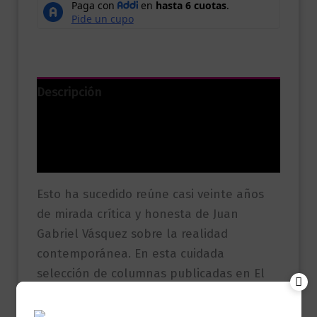
Descripción
Información adicional
Valoraciones (0)
Esto ha sucedido reúne casi veinte años
de mirada crítica y honesta de Juan
Gabriel Vásquez sobre la realidad
contemporánea. En esta cuidada
selección de columnas publicadas en El
País, el autor explora temas
fundamentales como la memoria