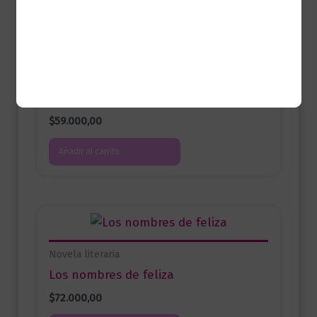
Periodismo
Mi alma se la dejo al diablo
$
59.000,00
Añadir al carrito
Novela literaria
Los nombres de feliza
$
72.000,00