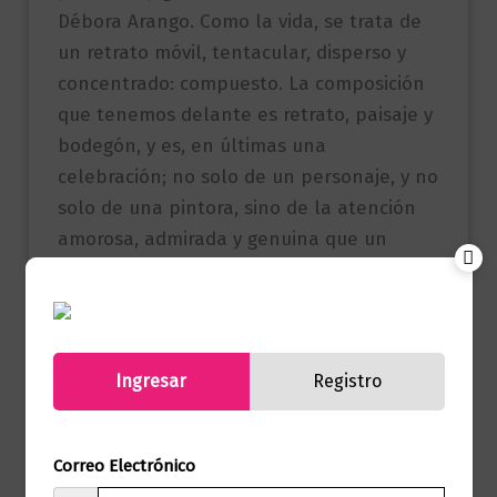
Débora Arango. Como la vida, se trata de
un retrato móvil, tentacular, disperso y
concentrado: compuesto. La composición
que tenemos delante es retrato, paisaje y
bodegón, y es, en últimas una
celebración; no solo de un personaje, y no
solo de una pintora, sino de la atención
amorosa, admirada y genuina que un
hombre puede prestarle a una mujer que
existió”, del prólogo de Carolina Sanín
Referencia
9786287827769
Ingresar
Registro
(ISBN)
Marca
Editorial Planeta
Correo Electrónico