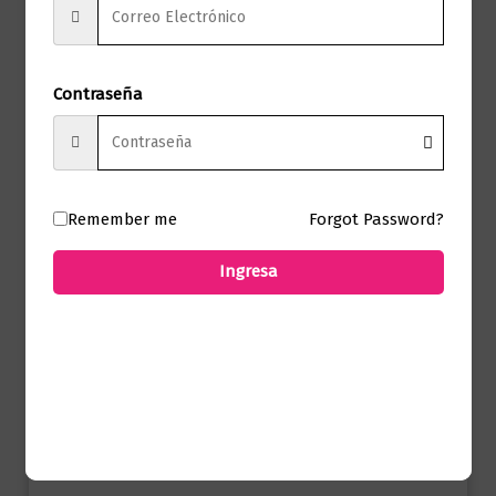
Páginas
200
Víctor Daniel
Autor
Cabezas
Contraseña
Sello
Editorial Planeta
Formato
15 x 23
Remember me
Forgot Password?
Presentación
Tapa Blanda
Ingresa
No hay valoraciones aún.
Solo los usuarios registrados que hayan
comprado este producto pueden hacer
una valoración.