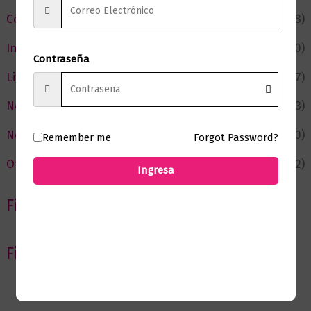
Cómic y Fantasía
(88)
Infantil y Juvenil
(210)
Contraseña
Literatura
(367)
Negocios
(43)
Novedades
(110)
Remember me
Forgot Password?
Ofertas
(12)
Ingresa
Filtrar por Autor
Filtrar por editorial