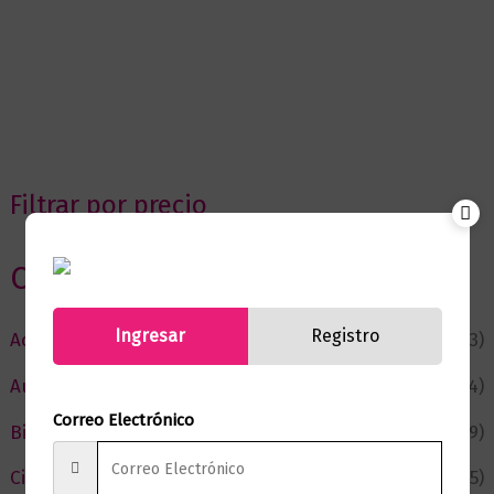
Filtrar por precio
Categorias
Ingresar
Registro
Actualidad
(53)
Autor del Mes
(4)
Correo Electrónico
Bienestar
(229)
Ciencia y Conocimiento
(75)