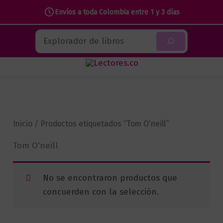
Envíos a toda Colombia entre 1 y 3 días
Ir
Buscar
al
contenido
Inicio
/ Productos etiquetados “Tom O'neill”
Tom O'neill
No se encontraron productos que
concuerden con la selección.