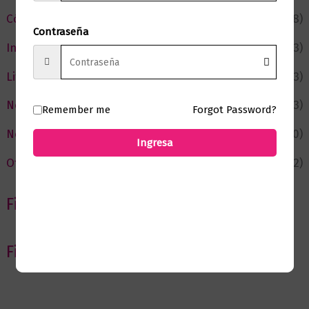
Cómic y Fantasía
(88)
Contraseña
Infantil y Juvenil
(213)
Literatura
(373)
Negocios
(43)
Remember me
Forgot Password?
Novedades
(110)
Ingresa
Ofertas
(12)
Filtrar por Autor
Filtrar por editorial