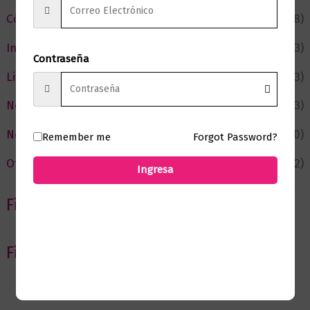
Cómic y Fantasía
(88)
Infantil y Juvenil
(213)
Contraseña
Literatura
(373)
Negocios
(43)
Novedades
(110)
Remember me
Forgot Password?
Ofertas
(12)
Ingresa
Filtrar por Autor
Filtrar por editorial