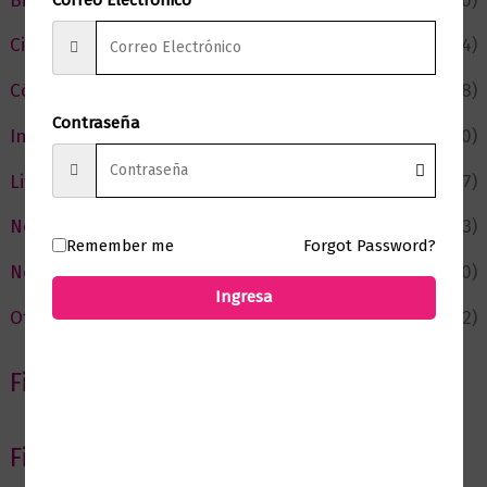
Bienestar
(230)
Ciencia y Conocimiento
(74)
Cómic y Fantasía
(88)
Contraseña
Infantil y Juvenil
(210)
Literatura
(367)
Negocios
(43)
Remember me
Forgot Password?
Novedades
(110)
Ingresa
Ofertas
(12)
Filtrar por Autor
Filtrar por editorial