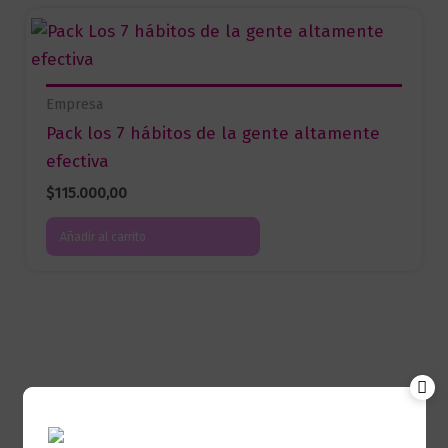
Empresa
Pack los 7 hábitos de la gente altamente
efectiva
$
115.000,00
Añadir al carrito