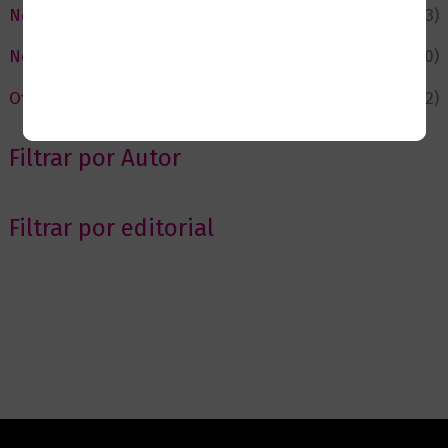
Negocios
(43)
Novedades
(110)
Ofertas
(12)
Filtrar por Autor
Filtrar por editorial