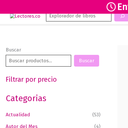
En
Buscar
Ir
al
contenido
Buscar
Buscar
Filtrar por precio
Categorias
Actualidad
(53)
Autor del Mes
(4)