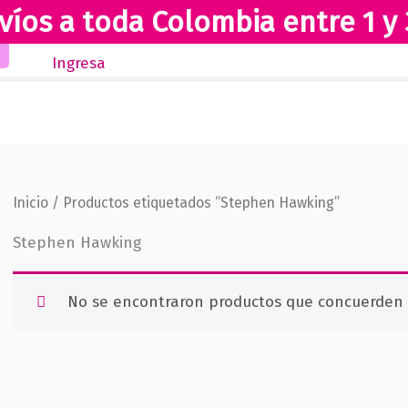
víos a toda Colombia entre 1 y 
Inicio
Novedades
Revista Club Lectores
Ingresa
Inicio
/ Productos etiquetados “Stephen Hawking”
Stephen Hawking
No se encontraron productos que concuerden c