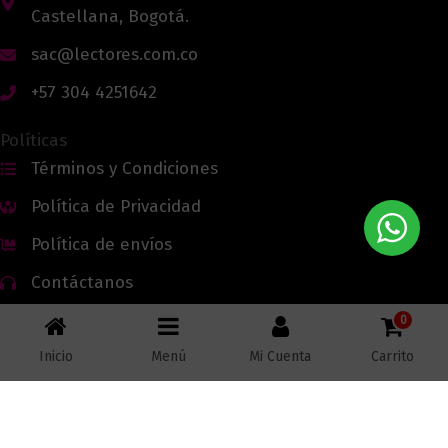
Castellana, Bogotá.
sac@lectores.com.co
+57 304 4251642
Políticas
Términos y Condiciones
Política de Privacidad
Política de envíos
Contáctanos
0
Inicio
Menú
Mi Cuenta
Carrito
Todos los derechos reservados © 2026 Lectores.co |
Lectores.co
Bogotá - Colombia