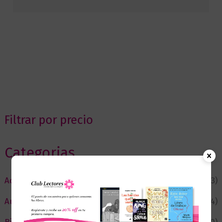
Filtrar por precio
Categorias
Actualidad
(53)
Autor del Mes
(4)