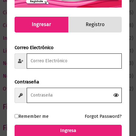
Bienestar
(230)
Ciencia y Conocimiento
(75)
Ingresar
Registro
Cómic y Fantasía
(88)
Infantil y Juvenil
(212)
Correo Electrónico
Literatura
(371)
Negocios
(43)
Novedades
(110)
Contraseña
Ofertas
(12)
Filtrar por Autor
Remember me
Forgot Password?
Filtrar por editorial
Ingresa