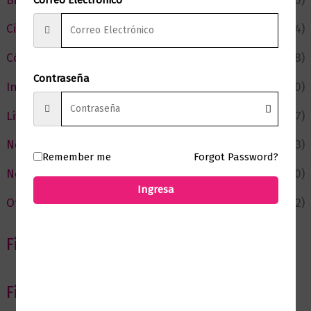
Bienestar
(230)
Ciencia y Conocimiento
(74)
Cómic y Fantasía
(88)
Contraseña
Infantil y Juvenil
(210)
Literatura
(367)
Negocios
(43)
Remember me
Forgot Password?
Novedades
(110)
Ingresa
Ofertas
(12)
Filtrar por Autor
Filtrar por editorial