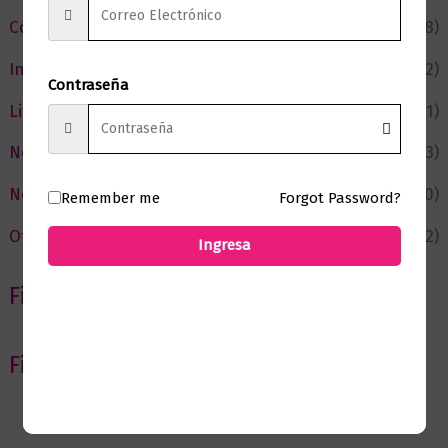
Cómic y Fantasía
(88)
Infantil y Juvenil
(212)
Contraseña
Literatura
(371)
Negocios
(43)
Novedades
(110)
Remember me
Forgot Password?
Ofertas
(12)
Ingresa
Filtrar por Autor
Filtrar por editorial