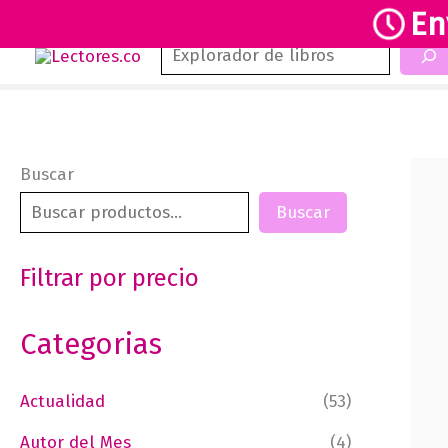
En
Buscar
Ir
al
contenido
Buscar
Buscar
Filtrar por precio
Categorias
Actualidad
(53)
Autor del Mes
(4)