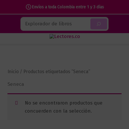
Envíos a toda Colombia entre 1 y 3 días
Ir
Buscar
al
contenido
Inicio
/ Productos etiquetados “Seneca”
Seneca
No se encontraron productos que
concuerden con la selección.