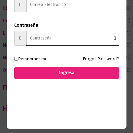
Cómic y Fantasía
(88)
Infantil y Juvenil
(212)
Contraseña
Literatura
(371)
Negocios
(43)
Novedades
(110)
Remember me
Forgot Password?
Ofertas
(12)
Ingresa
Filtrar por Autor
Filtrar por editorial