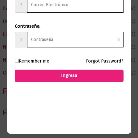
Cómic y Fantasía
(88)
Infantil y Juvenil
(213)
Contraseña
Literatura
(373)
Negocios
(43)
Novedades
(110)
Remember me
Forgot Password?
Ofertas
(12)
Ingresa
Filtrar por Autor
Filtrar por editorial