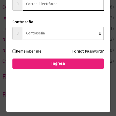
Cómic y Fantasía
(88)
Infantil y Juvenil
(212)
Contraseña
Literatura
(371)
Negocios
(43)
Novedades
(110)
Remember me
Forgot Password?
Ofertas
(12)
Ingresa
Filtrar por Autor
Filtrar por editorial