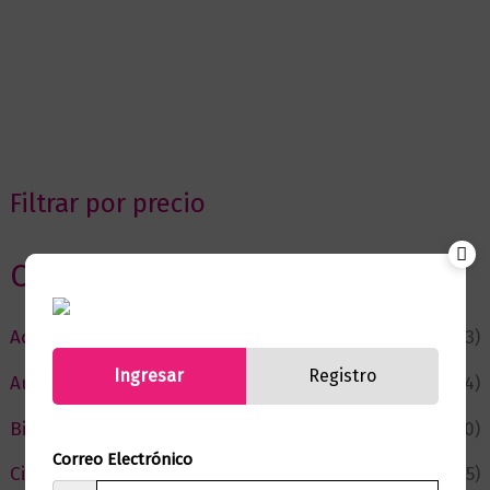
Filtrar por precio
Categorias
Actualidad
(53)
Ingresar
Registro
Autor del Mes
(4)
Bienestar
(230)
Correo Electrónico
Ciencia y Conocimiento
(75)