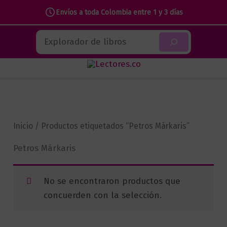
Envíos a toda Colombia entre 1 y 3 días
Ir
Buscar
al
contenido
Inicio
/ Productos etiquetados “Petros Márkaris”
Petros Márkaris
No se encontraron productos que
concuerden con la selección.