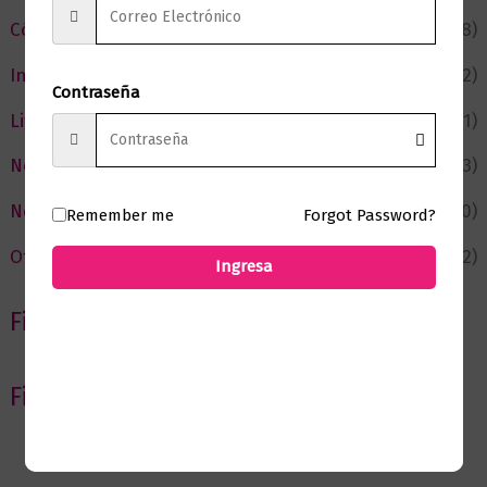
Cómic y Fantasía
(88)
Infantil y Juvenil
(212)
Contraseña
Literatura
(371)
Negocios
(43)
Novedades
(110)
Remember me
Forgot Password?
Ofertas
(12)
Ingresa
Filtrar por Autor
Filtrar por editorial