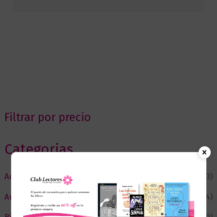
Filtrar por precio
Categorias
Actualidad
(53)
Autor del Mes
(4)