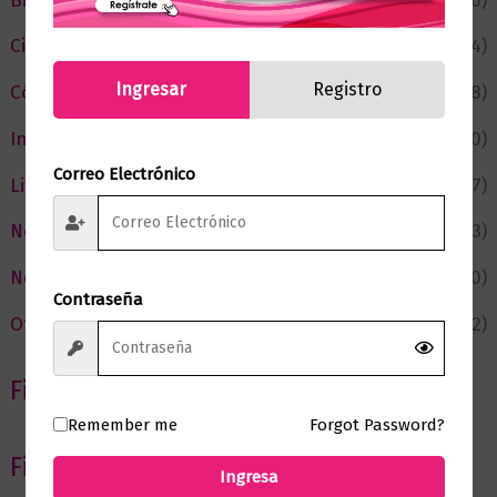
Bienestar
(230)
Ciencia y Conocimiento
(74)
Ingresar
Registro
Cómic y Fantasía
(88)
Infantil y Juvenil
(210)
Correo Electrónico
Literatura
(367)
Negocios
(43)
Novedades
(110)
Contraseña
Ofertas
(12)
Filtrar por Autor
Remember me
Forgot Password?
Filtrar por editorial
Ingresa