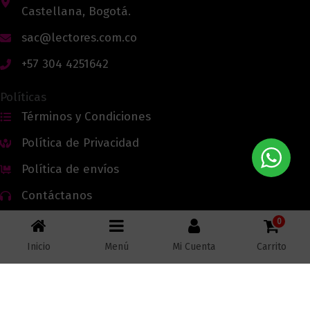
Castellana, Bogotá.
sac@lectores.com.co
+57 304 4251642
Políticas
Términos y Condiciones
Política de Privacidad
Política de envíos
Contáctanos
0
Inicio
Menú
Mi Cuenta
Carrito
Todos los derechos reservados © 2026 Lectores.co |
Lectores.co
Bogotá - Colombia