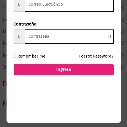
Cómic y Fantasía
(88)
Infantil y Juvenil
(210)
Contraseña
Literatura
(367)
Negocios
(43)
Novedades
(110)
Remember me
Forgot Password?
Ofertas
(12)
Ingresa
Filtrar por Autor
Filtrar por editorial