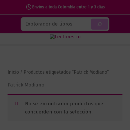
Envíos a toda Colombia entre 1 y 3 días
Ir
Buscar
al
contenido
Inicio
/ Productos etiquetados “Patrick Modiano”
Patrick Modiano
No se encontraron productos que
concuerden con la selección.